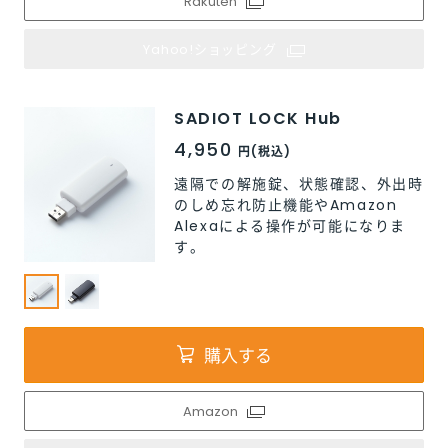
Rakuten
Rakuten
Rakuten
Rakuten
Rakuten
Yahoo!ショッピング
Yahoo!ショッピング
Yahoo!ショッピング
Yahoo!ショッピング
Yahoo!ショッピング
SADIOT LOCK Hub
SADIOT LOCK Hub
4,950
4,950
円(税込)
円(税込)
遠隔での解施錠、状態確認、外出時
遠隔での解施錠、状態確認、外出時
のしめ忘れ防止機能やAmazon
のしめ忘れ防止機能やAmazon
Alexaによる操作が可能になりま
Alexaによる操作が可能になりま
す。
す。
購入する
Amazon
Amazon