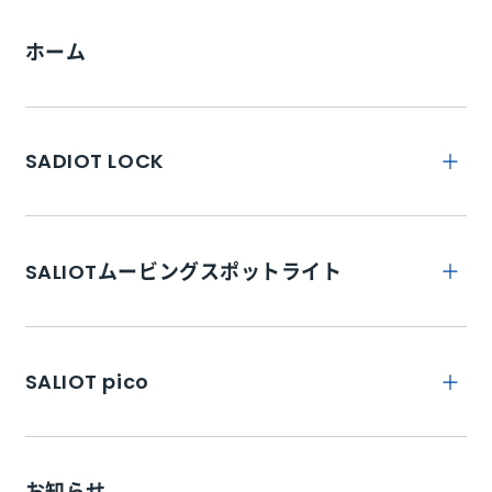
ホーム
SADIOT LOCK
トップ
SALIOTムービングスポットライト
SADIOT LOCKとは
トップ
特徴
SALIOT pico
SADIOT LOCK Hub
商品詳細
SADIOT LOCK Key
トップ
取り付け
SADIOT LOCK Hub2M
お知らせ