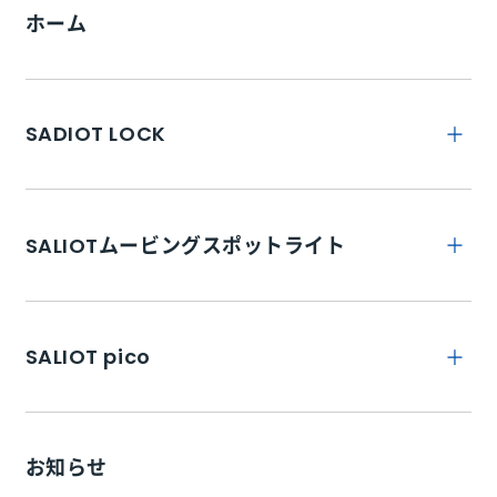
ホーム
SADIOT LOCK
トップ
SALIOTムービングスポットライト
SADIOT LOCKとは
トップ
特徴
SALIOT pico
SADIOT LOCK Hub
商品詳細
SADIOT LOCK Key
トップ
取り付け
SADIOT LOCK Hub2M
お知らせ
pico STAND
よくあるご質問